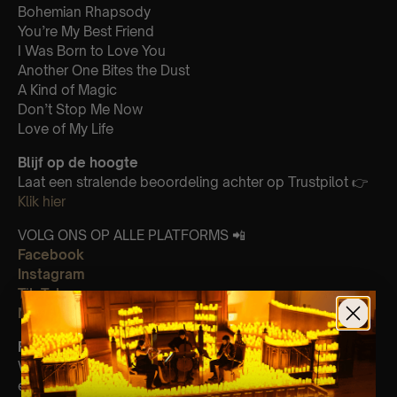
Bohemian Rhapsody
You’re My Best Friend
I Was Born to Love You
Another One Bites the Dust
A Kind of Magic
Don’t Stop Me Now
Love of My Life
Blijf op de hoogte
Laat een stralende beoordeling achter op Trustpilot 👉
Klik hier
VOLG ONS OP ALLE PLATFORMS 📲
Facebook
Instagram
Tik Tok
Newsletter (Be The First To Know Latest News)
PRIVÉ VERHUUR
🕯
Wil je onze muzikanten of kaarsen huren? Stuur dan een
e-mail naar privatehire@lumoslive.co.uk. Perfect voor