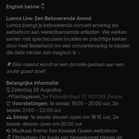
English below 👇
Lumos Live: Een Betoverende Avond
Lumos brengt je betoverende concert-ervaring als
eerbetoon aan wereldberoemde artiesten. We werken
samen met spectaculaire locaties en prachtige kerken
door heel Nederland om een concertervaring te bieden
die niets minder dan magisch is ✨
🌍 Elke maand wordt er een donatie gedaan aan een
ander goed doel!
Belangrijke Informatie:
🗓️ Zaterdag 28 Augustus
📍Plantagekerk,
Ter Pelkwijkstraat 17, 8011 RX Zwolle
⏰
Voorstellingen
: 1e sessie: 19:00 – 20:00 uur, 2e
sessie: 21:00 – 22:00 uur
🕰
Inloop
: 1e sessie: deuren open om 18:15 uur, 2e
sessie: deuren open om 20:30 uur
🎼 Muzikaal thema: Een klassiek Queen eerbetoon
🪑 Zitplaatsen: Op basis van binnenkomst binnen de