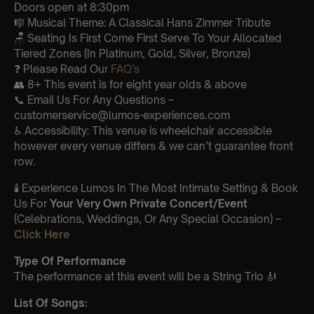
Doors open at 8:30pm
🎼 Musical Theme: A Classical Hans Zimmer Tribute
🪑 Seating Is First Come First Serve To Your Allocated
Tiered Zones (In Platinum, Gold, Silver, Bronze)
❓ Please Read Our
FAQ’s
👥 8+ This event is for eight year olds & above
📞 Email Us For Any Questions –
customerservice@lumos-experiences.com
♿ Accessibility: This venue is wheelchair accessible
however every venue differs & we can’t guarantee front
row.
🕯️ Experience Lumos In The Most Intimate Setting & Book
Us For
Your Very Own Private Concert/Event
(Celebrations, Weddings, Or Any Special Occasion) –
Click Here
Type Of Performance
The performance at this event will be a String Trio 🎻
List Of Songs: