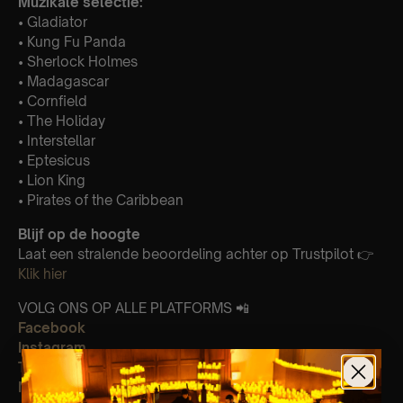
Muzikale selectie:
•⁠ ⁠Gladiator
•⁠ ⁠Kung Fu Panda
•⁠ ⁠Sherlock Holmes
•⁠ ⁠Madagascar
•⁠ ⁠Cornfield
•⁠ ⁠The Holiday
•⁠ ⁠Interstellar
•⁠ ⁠Eptesicus
•⁠ ⁠Lion King
•⁠ ⁠Pirates of the Caribbean
Blijf op de hoogte
Laat een stralende beoordeling achter op Trustpilot 👉
Klik hier
VOLG ONS OP ALLE PLATFORMS 📲
Facebook
Instagram
Tik Tok
Newsletter (Be The First To Know Latest News)