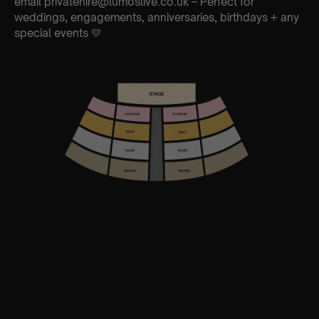
email privatehire@lumoslive.co.uk – Perfect for
weddings, engagements, anniversaries, birthdays + any
special events 💛